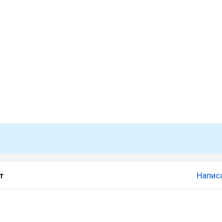
т
Напис