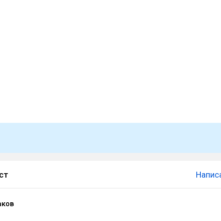
ст
Напис
аков