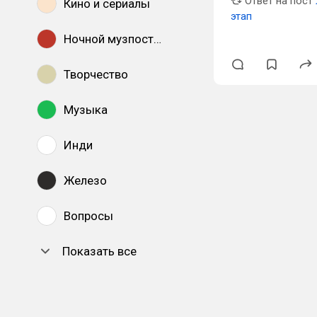
Ответ на пост
Кино и сериалы
этап
Ночной музпостинг
Творчество
Музыка
Инди
Железо
Вопросы
Показать все
DTF