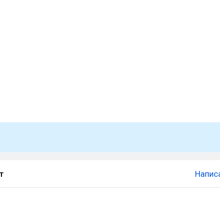
т
Напис