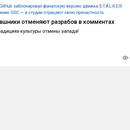
GitHub заблокировал фанатскую версию движка S.T.A.L.K.E.R.
анию GSC — в студии отрицают свою причастность
вшники отменяют разрабов в комментах
радициях культуры отмены запада!