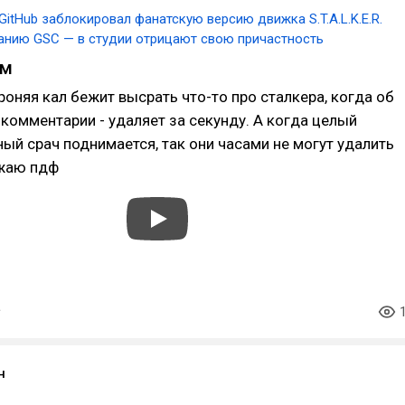
GitHub заблокировал фанатскую версию движка S.T.A.L.K.E.R.
анию GSC — в студии отрицают свою причастность
йм
роняя кал бежит высрать что-то про сталкера, когда об
комментарии - удаляет за секунду. А когда целый
й срач поднимается, так они часами не могут удалить
ожаю пдф
н