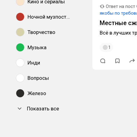
Кино и сериалы
Ответ на пост
якобы по требов
Ночной музпостинг
Местные сж
Творчество
Всё в лучших т
Музыка
1
Инди
Вопросы
Железо
Показать все
DTF