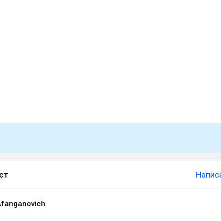
ст
Напис
Afanganovich