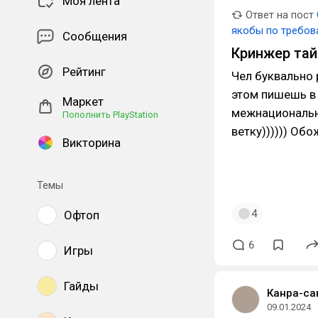
Моя лента
Ответ на пост
якобы по требов
Сообщения
Кринжер та
Рейтинг
Чел буквально 
этом пишешь в 
Маркет
межнациональны
Пополнить PlayStation
ветку)))))) Об
Викторина
Темы
4
Офтоп
6
Игры
Гайды
Канра-са
09.01.2024