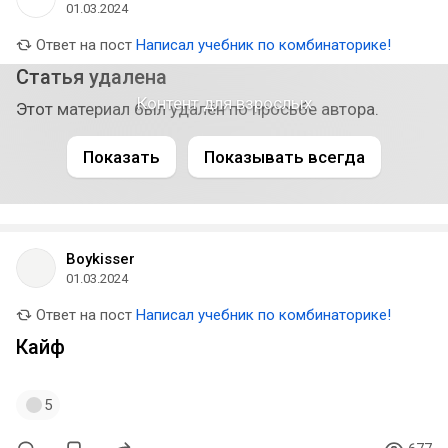
01.03.2024
Ответ на пост
Написал учебник по комбинаторике!
Статья удалена
Контент для взрослых
Этот материал был удалён по просьбе автора.
Показать
Показывать всегда
Boykissеr
01.03.2024
Ответ на пост
Написал учебник по комбинаторике!
Кайф
5