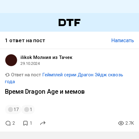
1 ответ на пост
Написать
ilikok Молния из Тачек
29.10.2024
Ответ на пост
Геймплей серии Драгон Эйдж сквозь
года
Время Dragon Age и мемов
17
1
2
1
2.7K