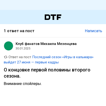
1 ответ на пост
Написать
Клуб фанатов Михаила Мезенцева
30.01.2025
Ответ на пост
Последний сезон «Игры в кальмара»
выйдет 27 июня — первые кадры
О концовке первой половины второго
сезона.
Внимание спойлеры.
Я ожидал, что после убийства или перед ним
Организатор наклониться к ГГ и своим голосом, а
не искажённым, скажет последние слова. Тогда