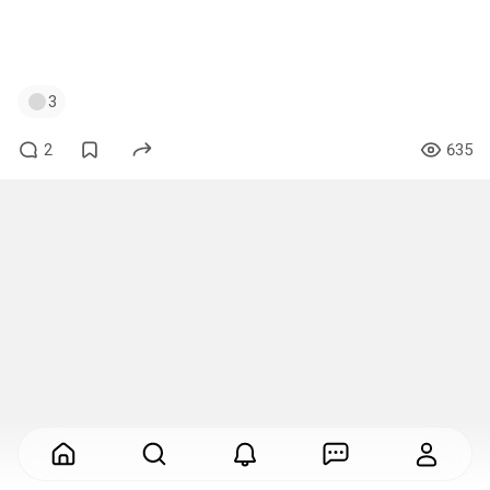
лицо Ки Хуна и его друга можно было бы
эмодженировать. А так слишком вялая концовка.
3
2
635