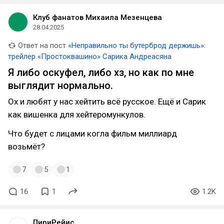
Клуб фанатов Михаила Мезенцева
28.04.2025
Ответ на пост
«Неправильно ты бутерброд держишь»:
трейлер «Простоквашино» Сарика Андреасяна
Я либо оскуфел, либо хз, но как по мне
выглядит нормально.
Ох и любят у нас хейтить всё русское. Ещё и Сарик
как вишенка для хейтеромункулов.
Что будет с лицами когла фильм миллиард
возьмёт?
7
5
1
16
1
1.2K
ПириРейис