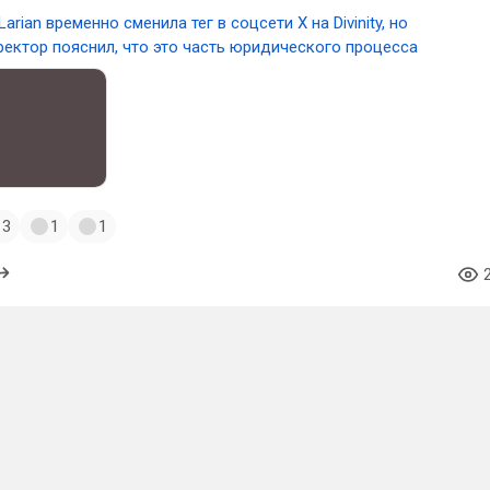
Larian временно сменила тег в соцсети X на Divinity, но
ректор пояснил, что это часть юридического процесса
3
1
1