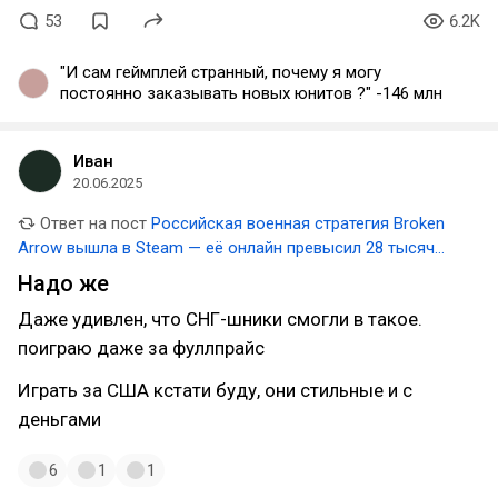
53
6.2K
"И сам геймплей странный, почему я могу
постоянно заказывать новых юнитов ?" -146 млн
Иван
20.06.2025
Ответ на пост
Российская военная стратегия Broken
Arrow вышла в Steam — её онлайн превысил 28 тысяч
человек
Надо же
Даже удивлен, что СНГ-шники смогли в такое.
поиграю даже за фуллпрайс
Играть за США кстати буду, они стильные и с
деньгами
6
1
1