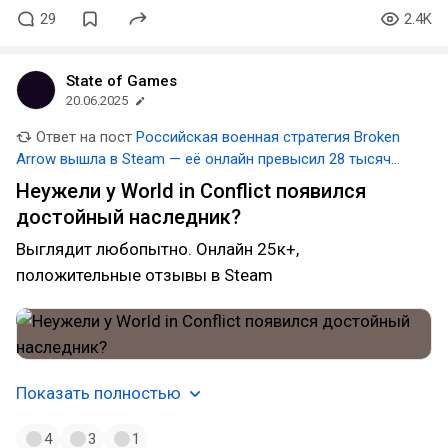
29
2.4K
State of Games
20.06.2025
Ответ на пост
Российская военная стратегия Broken
Arrow вышла в Steam — её онлайн превысил 28 тысяч
человек
Неужели у World in Conflict появился
достойный наследник?
Выглядит любопытно. Онлайн 25к+,
положительные отзывы в Steam
Показать полностью
4
3
1