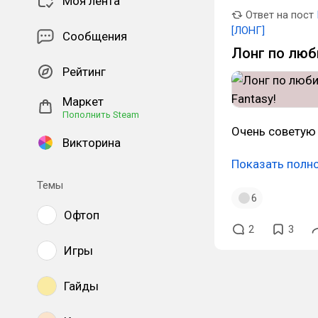
Моя лента
Ответ на пост
[ЛОНГ]
Сообщения
Лонг по люби
Рейтинг
Маркет
Пополнить Steam
Очень советую 
Викторина
Показать полн
Темы
6
Офтоп
2
3
Игры
Гайды