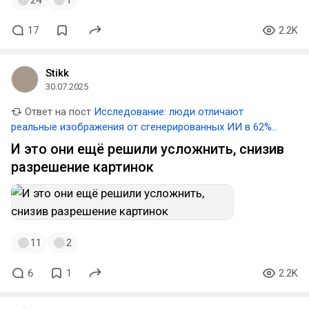
24
1
17
2.2K
Stikk
30.07.2025
Ответ на пост
Исследование: люди отличают
реальные изображения от сгенерированных ИИ в 62%
случаев
И это они ещё решили усложнить, снизив
разрешение картинок
11
2
6
1
2.2K