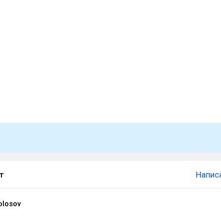
т
Напис
olosov