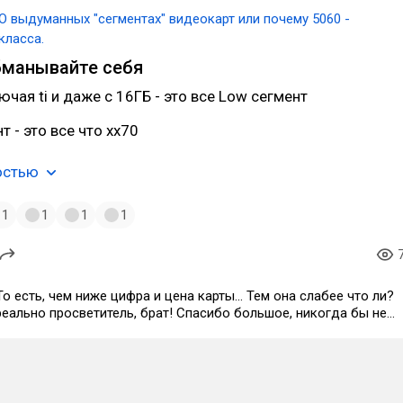
О выдуманных "сегментах" видеокарт или почему 5060 -
класса.
бманывайте себя
ючая ti и даже с 16ГБ - это все Low сегмент
 - это все что xx70
остью
1
1
1
1
 То есть, чем ниже цифра и цена карты... Тем она слабее что ли?
реально просветитель, брат! Спасибо большое, никогда бы не
от души, реально, от души, братан!