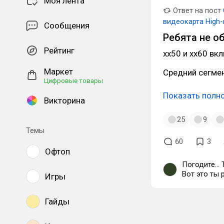
Моя лента
Ответ на пост
видеокарта High-
Сообщения
Ребята не о
Рейтинг
xx50 и xx60 вкл
Маркет
Средний сегмент
Цифровые товары
Показать полн
Викторина
25
9
Темы
60
3
Офтоп
Погодите...
Вот это ты 
Игры
догадался, 
Гайды