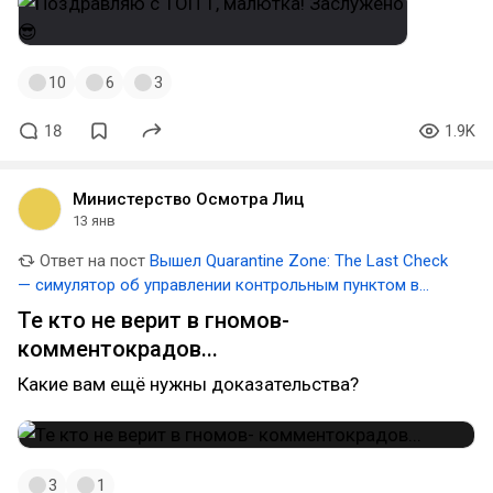
10
6
3
18
1.9K
Министерство Осмотра Лиц
13 янв
Ответ на пост
Вышел Quarantine Zone: The Last Check
— симулятор об управлении контрольным пунктом в
сеттинге зомби-апокалипсиса
Те кто не верит в гномов-
комментокрадов...
Какие вам ещё нужны доказательства?
3
1