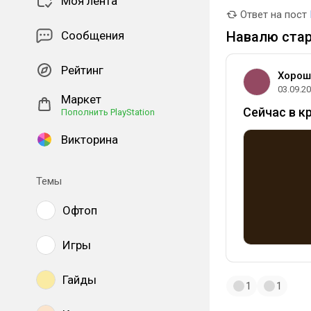
Моя лента
Ответ на пост
Сообщения
Навалю стар
Рейтинг
Хорош
03.09.2
Маркет
Сейчас в к
Пополнить PlayStation
Викторина
Темы
Офтоп
Игры
Гайды
1
1