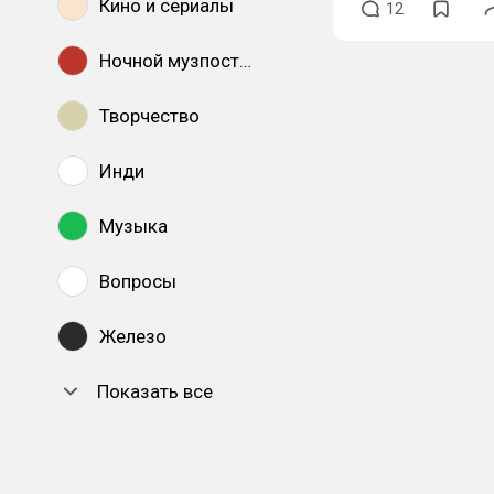
Кино и сериалы
12
Ночной музпостинг
Творчество
Инди
Музыка
Вопросы
Железо
Показать все
DTF