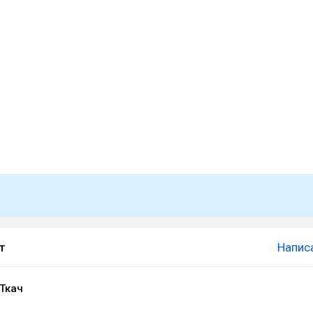
т
Напис
Ткач