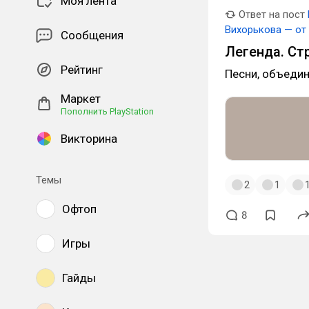
Моя лента
Ответ на пост
Вихорькова — от
Сообщения
Легенда. Ст
Рейтинг
Песни, объеди
Маркет
Пополнить PlayStation
Викторина
Темы
2
1
Офтоп
8
Игры
Гайды