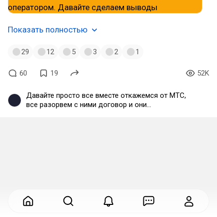
Показать полностью
29
12
5
3
2
1
60
19
52K
Давайте просто все вместе откажемся от МТС,
все разорвем с ними договор и они
обонкротятся,им нечем будет платить Нагиеву за
рекламу.