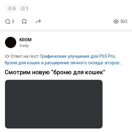
5
1
3
503
KR0M
4 апр
Ответ на пост
Графические улучшения для PS5 Pro,
броня для кошек и расширение личного склада: второе
крупное обновление для Crimson Desert
Смотрим новую "броню для кошек"