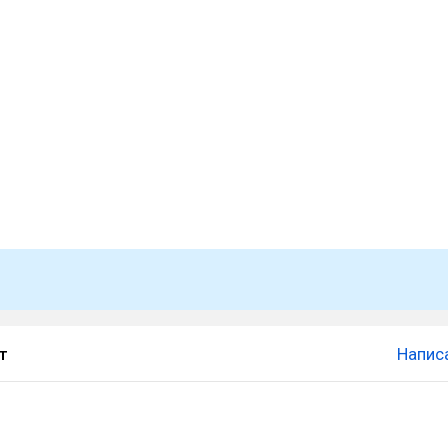
т
Напис