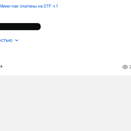
Мини-пак платины на DTF ч.1
остью