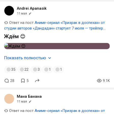
Andrei Apanasik
11 мая
Ответ на пост
Аниме-сериал «Призрак в доспехах» от
студии авторов «Дандадан» стартует 7 июля — трейлер и
арты
Ждём 😊
Показать полностью
35
22
3
1
1
28
5
9.1K
Мана Банана
11 мая
Ответ на пост
Аниме-сериал «Призрак в доспехах» от