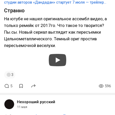
студии авторов «Дандадан» стартует 7 июля — трейлер и
арты
Странно
На ютубе не нашел оригинальное ассембл видео, а
только ремейк от 2017го. Что такое то творится?
Пы.сы. Новый сериал выглядит как пересъемки
Цельнометаллического. Темный ориг простив
пересъемочной веселухи.
3
5
596
Нехороший русский
11 мая