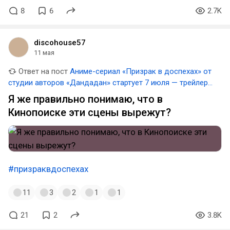
8
6
2.7K
discohouse57
11 мая
Ответ на пост
Аниме-сериал «Призрак в доспехах» от
студии авторов «Дандадан» стартует 7 июля — трейлер и
арты
Я же правильно понимаю, что в
Кинопоиске эти сцены вырежут?
#призраквдоспехах
11
3
2
1
1
21
2
3.8K