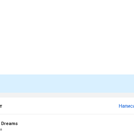
т
Напис
l Dreams
ая