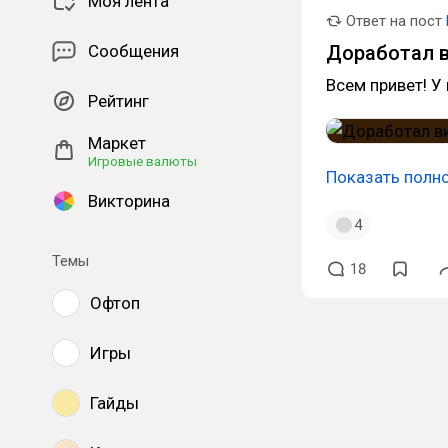
Моя лента
Ответ на пост
Сообщения
Доработал в
Всем привет! У
Рейтинг
Маркет
Игровые валюты
Показать полн
Викторина
4
Темы
18
Офтоп
Игры
Гайды