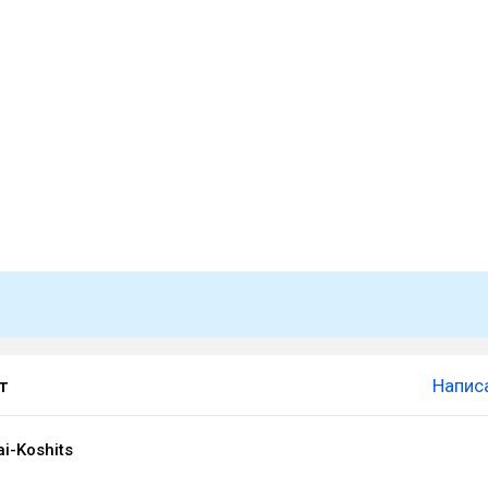
т
Напис
ai-Koshits