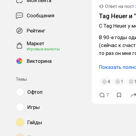
Моя лента
Ответ на пост
Сообщения
Tag Heuer и "
С Tag Heuer у 
Рейтинг
В 90-е годы од
Маркет
(сейчас к счас
Игровые валюты
то раз он мне г
Викторина
Показать полн
Темы
4
1
Офтоп
7
Игры
Гайды