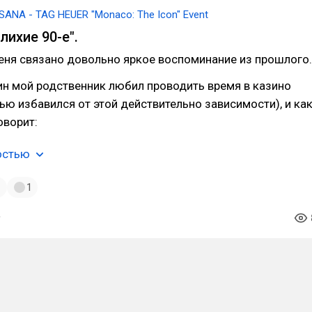
SANA - TAG HEUER "Monaco: The Icon" Event
лихие 90-е".
меня связано довольно яркое воспоминание из прошлого.
ин мой родственник любил проводить время в казино
тью избавился от этой действительно зависимости), и как
оворит:
остью
1
1