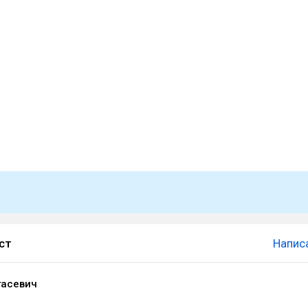
ст
Напис
гасевич