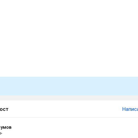
пост
Напис
зумов