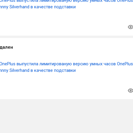
OnePlus выпустила лимитированую версию умных часов OnePlus
hnny Silverhand в качестве подставки
удален
OnePlus выпустила лимитированую версию умных часов OnePlus
hnny Silverhand в качестве подставки