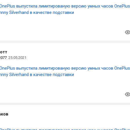
OnePlus выпустила лимитированую версию умных часов OnePlus
hnny Silverhand в качестве подставки
отт
2077
25.05.2021
OnePlus выпустила лимитированую версию умных часов OnePlus
hnny Silverhand в качестве подставки
аков