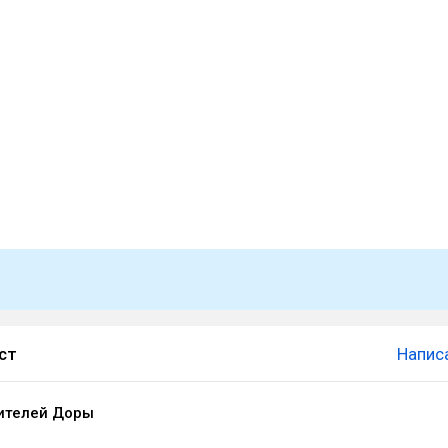
ст
Напис
ителей Доры