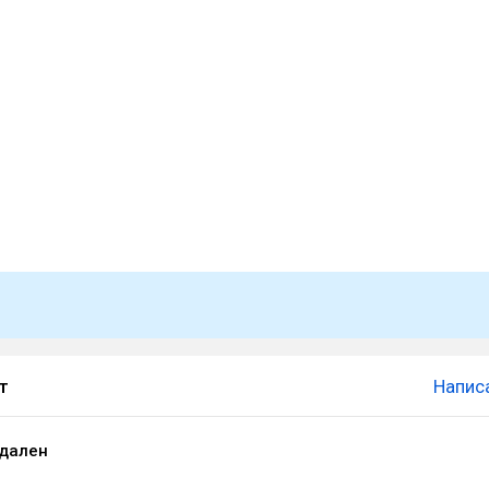
т
Напис
удален