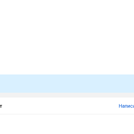
т
Напис