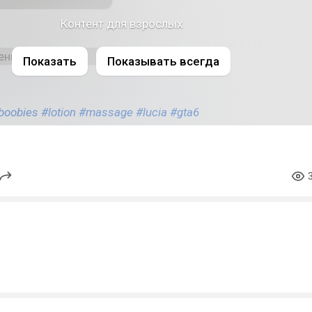
Контент для взрослых
Показать
Показывать всегда
boobies
#lotion
#massage
#lucia
#gta6