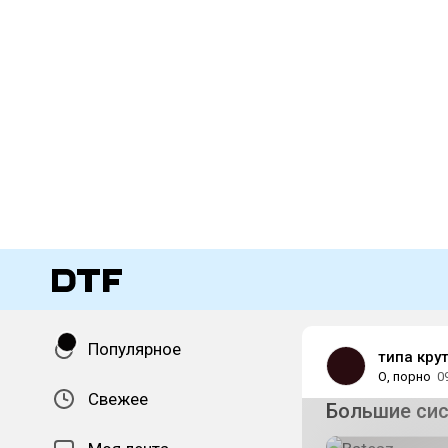
Популярное
типа кру
О, порно
0
Свежее
Большие сис