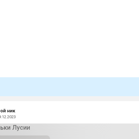
той ник
9.12.2023
ьки Лусии