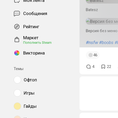
Моя лента
Batesz
Сообщения
Рейтинг
Версия без меню
Маркет
#nsfw
#boobs
#
Пополнить Steam
Викторина
46
4
22
Темы
Офтоп
Игры
Гайды