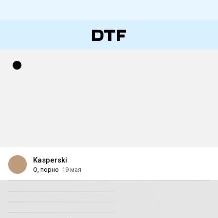
Kasperski
О, порно
19 мая