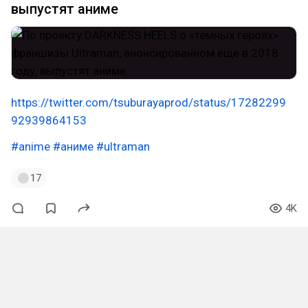
выпустят аниме
https://twitter.com/tsuburayaprod/status/17282299
92939864153
#anime
#аниме
#ultraman
17
4K