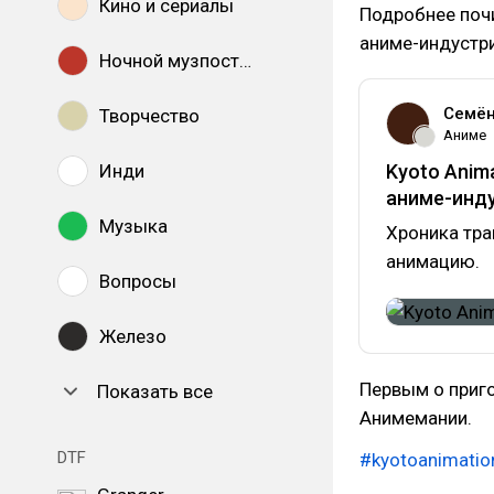
Кино и сериалы
Подробнее почи
аниме-индустр
Ночной музпостинг
Семён
Творчество
Аниме
Инди
Kyoto Anim
аниме-инд
Музыка
Хроника тра
анимацию.
Вопросы
Железо
Первым о приг
Показать все
Анимемании.
DTF
#kyotoanimatio