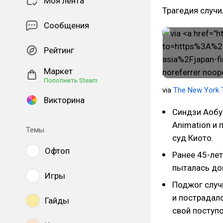
Моя лента
Трагедия случи
Сообщения
Рейтинг
Маркет
Пополнить Steam
via
The New York 
Викторина
Синдзи Аоб
Animation и 
Темы
суд Киото.
Офтоп
Ранее 45-лет
пыталась до
Игры
Поджог случ
и пострадал
Гайды
свой поступо