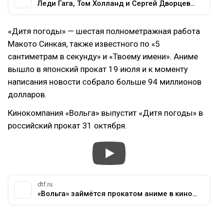
Леди Гага, Том Холланд и Сергей Дворцевой вошли в число академиков «Оскар» — Кино и сериалы на DTF
«Дитя погоды» — шестая полнометражная работа
Макото Синкая, также известного по «5
сантиметрам в секунду» и «Твоему имени». Аниме
вышло в японский прокат 19 июля и к моменту
написания новости собрало больше 94 миллионов
долларов.
Кинокомпания «Вольга» выпустит «Дитя погоды» в
российский прокат 31 октября.
dtf.ru
«Вольга» займётся прокатом аниме в кинотеатрах России — студия начнёт с «Дитя погоды» Макото Синкая — Аниме на DTF