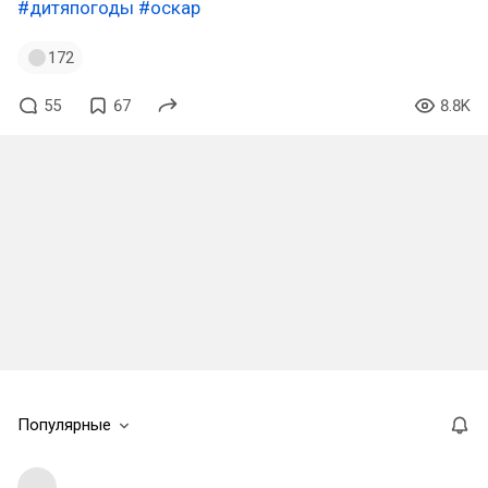
#дитяпогоды
#оскар
172
55
67
8.8K
Популярные