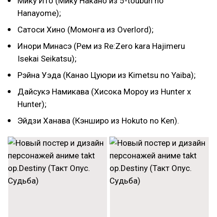
Мику Ито (Мику Накано из 5-toubun no
Hanayome);
Сатоси Хино (Момонга из Overlord);
Инори Минасэ (Рем из Re:Zero kara Hajimeru
Isekai Seikatsu);
Рэйна Уэда (Канао Цуюри из Kimetsu no Yaiba);
Дайсукэ Намикава (Хисока Мороу из Hunter x
Hunter);
Эйдзи Ханава (Кэнширо из Hokuto no Ken).