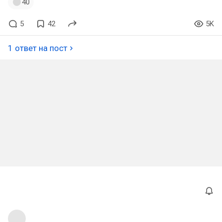
40
5
42
5K
1 ответ на пост