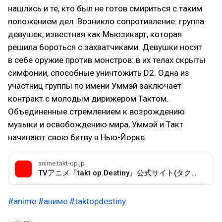
нашлись и те, кто был не готов смириться с таким
положением дел. Возникло сопротивление: группа
девушек, известная как Мьюзикарт, которая
решила бороться с захватчиками. Девушки носят
в себе оружие против монстров: в их телах скрыты
симфонии, способные уничтожить D2. Одна из
участниц группы по имени Уммэй заключает
контракт с молодым дирижером Тактом.
Объединенные стремлением к возрождению
музыки и освобождению мира, Уммэй и Такт
начинают свою битву в Нью-Йорке.
anime.takt-op.jp
TVアニメ『takt op.Destiny』公式サイト(タクトオーパス)
#anime
#аниме
#taktopdestiny