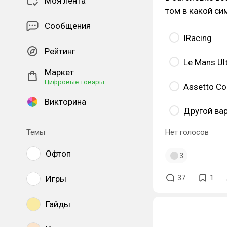
Моя лента
том в какой си
Сообщения
IRacing
Рейтинг
Le Mans Ul
Маркет
Цифровые товары
Assetto Co
Викторина
Другой ва
Темы
Нет голосов
Офтоп
3
37
1
Игры
Гайды