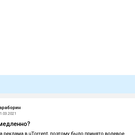
араборин
1.03.2021
 медленно?
 реклама в uTorrent, поэтому было принято волевое