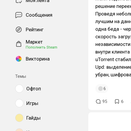
Моя лента
решение переех
Проведя неболь
Сообщения
лучшим на данн
одна беда - че
Рейтинг
скорость загру
Маркет
независимости 
Пополнить Steam
внутри клиента
Викторина
uTorrent стаби
Upd: выделени
убран, шифрова
Темы
Офтоп
6
95
6
Игры
Гайды