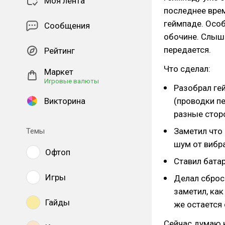
Моя лента
последнее врем
геймпаде. Особ
Сообщения
обочине. Слышн
передается.
Рейтинг
Что сделал:
Маркет
Игровые валюты
Разобрал ге
Викторина
(проводки пе
разные сторо
Заметил что 
Темы
шум от вибра
Офтоп
Ставил батар
Игры
Делал сброс
заметил, как
Гайды
же остается
Сейчас думаю к