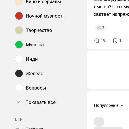
Кино и сериалы
смысл? Потому 
хватает напряж
Ночной музпостинг
3
Творчество
19
1
Музыка
Инди
Железо
Вопросы
Показать все
Популярные
DTF