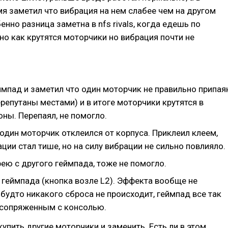
я заметил что вибрация на нем слабее чем на другом
енно разница заметна в nfs rivals, когда едешь по
о как крутятся моторчики но вибрация почти не
ймпад и заметил что один моторчик не правильно припая
репутаны местами) и в итоге моторчики крутятся в
ны. Перепаял, не помогло.
один моторчик отклеился от корпуса. Приклеил клеем,
ции стал тише, но на силу вибрации не сильно повлияло.
ею с другого геймпада, тоже не помогло.
 геймпада (кнопка возле L2). Эффекта вообще не
 будто никакого сброса не происходит, геймпад все так
 сопряженным с консолью.
упить другие моторчики и заменить. Есть ли в этом