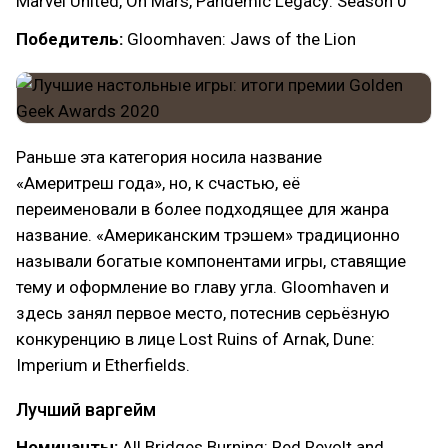
Marvel United, On Mars, Pandemic Legacy: Season 0
Победитель:
Gloomhaven: Jaws of the Lion
Раньше эта категория носила название
«Америтреш года», но, к счастью, её
переименовали в более подходящее для жанра
название. «Американским трэшем» традиционно
называли богатые компонентами игры, ставящие
тему и оформление во главу угла. Gloomhaven и
здесь занял первое место, потеснив серьёзную
конкуренцию в лице Lost Ruins of Arnak, Dune:
Imperium и Etherfields.
Лучший варгейм
Номинанты:
All Bridges Burning: Red Revolt and