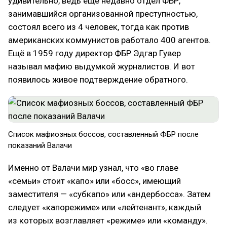
удивительно, ведь ещё недавно отдел ФБР,
занимавшийся организованной преступностью,
состоял всего из 4 человек, тогда как против
американских коммунистов работало 400 агентов.
Ещё в 1959 году директор ФБР Эдгар Гувер
называл мафию выдумкой журналистов. И вот
появилось живое подтверждение обратного.
Список мафиозных боссов, составленный ФБР после
показаний Валачи
Именно от Валачи мир узнал, что «во главе
«семьи» стоит «капо» или «босс», имеющий
заместителя — «субкапо» или «андербосса». Затем
следует «капорежиме» или «лейтенант», каждый
из которых возглавляет «режиме» или «команду».