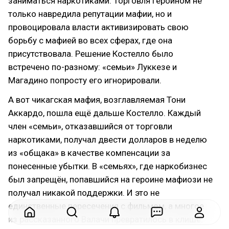
заниматься наркотиками. Торговля героином не
только навредила репутации мафии, но и
провоцировала власти активизировать свою
борьбу с мафией во всех сферах, где она
присутствовала. Решение Костелло было
встречено по-разному: «семьи» Луккезе и
Магадино попросту его игнорировали.
А вот чикагская мафия, возглавляемая Тони
Аккардо, пошла ещё дальше Костелло. Каждый
член «семьи», отказавшийся от торговли
наркотиками, получал двести долларов в неделю
из «общака» в качестве компенсации за
понесенные убытки. В «семьях», где наркобизнес
был запрещён, попавшийся на героине мафиози не
получал никакой поддержки. И это не
единственные пересечения с фильмом, а многое
из рассказанного Валачи превратилось в клише.