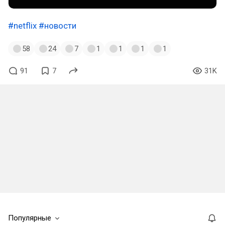
#netflix
#новости
58
24
7
1
1
1
1
91
7
31K
Популярные