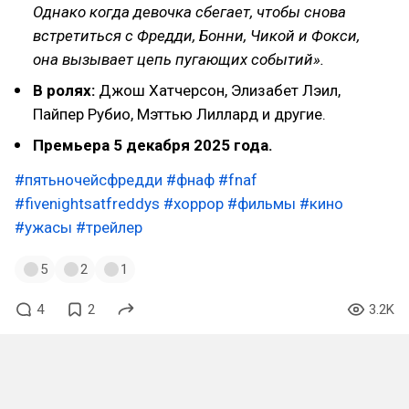
Однако когда девочка сбегает, чтобы снова
встретиться с Фредди, Бонни, Чикой и Фокси,
она вызывает цепь пугающих событий».
В ролях:
Джош Хатчерсон, Элизабет Лэил,
Пайпер Рубио, Мэттью Лиллард и другие.
Премьера 5 декабря 2025 года.
#пятьночейсфредди
#фнаф
#fnaf
#fivenightsatfreddys
#хоррор
#фильмы
#кино
#ужасы
#трейлер
5
2
1
4
2
3.2K