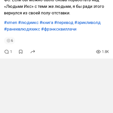
«Людьми Икс» с теми же людьми, я бы ради этого
вернулся из своей полу-отставки.
#xmen
#людиикс
#книга
#перевод
#эрикливолд
#ранеевлюдяхикс
#фрэнксквиллачи
6
1
1.8K