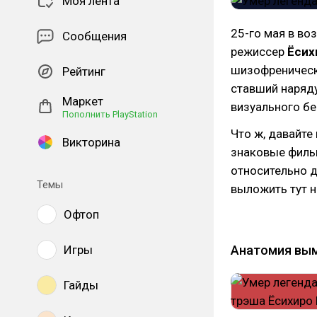
Моя лента
25-го мая в во
Сообщения
режиссер
Ёсих
шизофреническо
Рейтинг
ставший наряд
Маркет
визуального б
Пополнить PlayStation
Что ж, давайте
Викторина
знаковые фильмы
относительно 
Темы
выложить тут н
Офтоп
Анатомия вым
Игры
Гайды