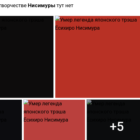
творчестве
Нисимуры
тут нет
+5