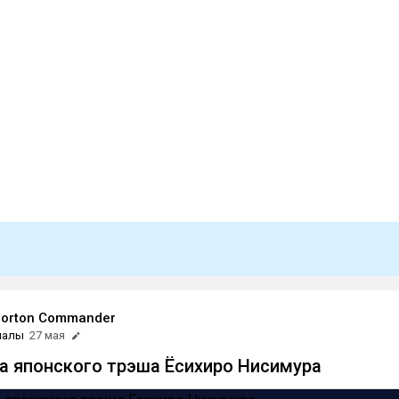
Norton Commander
иалы
27 мая
а японского трэша Ёсихиро Нисимура