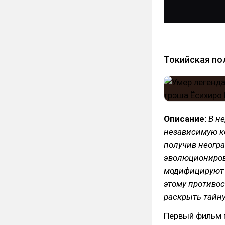
Токийская пол
Описание:
В н
независимую к
получив неогр
эволюциониров
модифицируют с
этому противос
раскрыть тайну
Первый фильм г