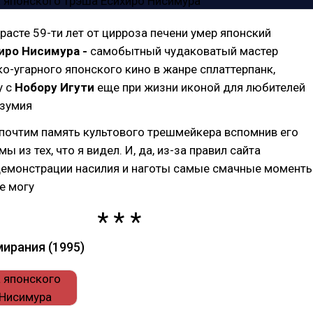
зрасте 59-ти лет от цирроза печени умер японский
иро Нисимура -
самобытный чудаковатый мастер
-угарного японского кино в жанре сплаттерпанк,
у с
Нобору Игути
еще при жизни иконой для любителей
езумия
 почтим память культового трешмейкера вспомнив его
 из тех, что я видел. И, да, из-за правил сайта
демонстрации насилия и наготы самые смачные момент
е могу
ирания (1995)