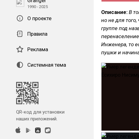
Granger
1990 - 2025
Описание:
В т
О проекте
но не для того,
группе под наз
Правила
перенаселением
Инженера, то е
Реклама
пушки и начин
Системная тема
QR-код для установки
наших приложений.