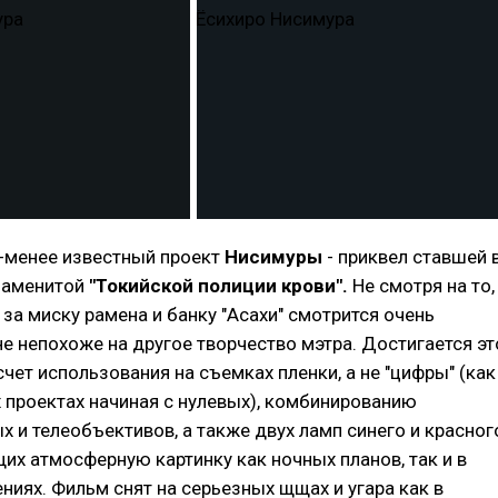
-менее известный проект
Нисимуры
- приквел ставшей 
наменитой
"Токийской полиции крови".
Не смотря на то,
 за миску рамена и банку "Асахи" смотрится очень
не непохоже на другое творчество мэтра. Достигается эт
счет использования на съемках пленки, а не "цифры" (как
 проектах начиная с нулевых), комбинированию
 и телеобъективов, а также двух ламп синего и красног
их атмосферную картинку как ночных планов, так и в
иях. Фильм снят на серьезных щщах и угара как в