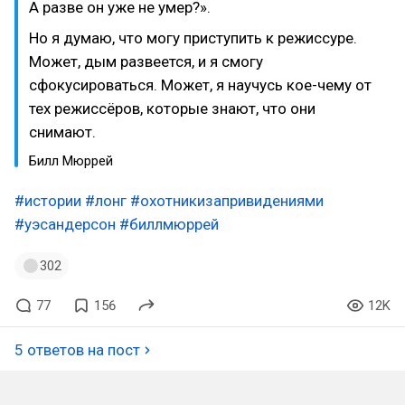
А разве он уже не умер?».
Но я думаю, что могу приступить к режиссуре.
Может, дым развеется, и я смогу
сфокусироваться. Может, я научусь кое-чему от
тех режиссёров, которые знают, что они
снимают.
Билл Мюррей
#истории
#лонг
#охотникизапривидениями
#уэсандерсон
#биллмюррей
302
77
156
12K
5 ответов на пост