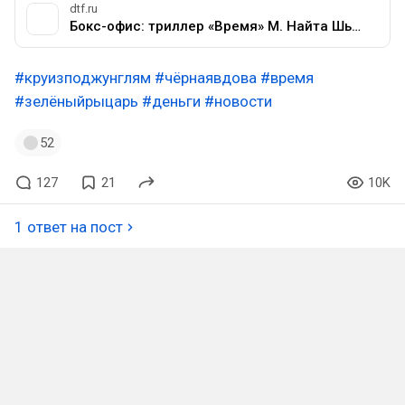
dtf.ru
Бокс-офис: триллер «Время» М. Найта Шьямалана опередил «Снейк Айз» в кинопрокате США и России — Кино и сериалы на DTF
#круизподжунглям
#чёрнаявдова
#время
#зелёныйрыцарь
#деньги
#новости
52
127
21
10K
1 ответ на пост