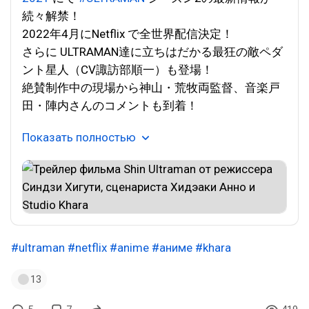
続々解禁！
2022年4月にNetflix で全世界配信決定！
さらに ULTRAMAN達に立ちはだかる最狂の敵ペダ
ント星人（CV諏訪部順一）も登場！
絶賛制作中の現場から神山・荒牧両監督、音楽戸
田・陣内さんのコメントも到着！
Показать полностью
#ultraman
#netflix
#anime
#аниме
#khara
13