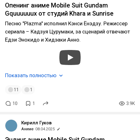
Опенинг аниме Mobile Suit Gundam
Gquuuuuux от студий Khara и Sunrise
Песню "Plazma" исполнил Кэнси Ёнэдзу. Режиссер
сериала – Кадзуя Цурумаки, за сценарий отвечают
Ёдзи Энокидо и Хидэаки Анно.
Показать полностью
11
1
10
1
3.9K
Кирилл Гуков
Аниме
08.04.2025
Эндинг аниме Mobile Suit Gundam