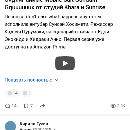
Gquuuuuux от студий Khara и Sunrise
Песню «I don’t care what happens anymore»
исполнила витубер Суисэй Хоcимати. Режиссер –
Кадзуя Цурумаки, за сценарий отвечают Ёдзи
Энокидо и Хидэаки Анно. Первая серия уже
доступна на Amazon Prime.
Показать полностью
14
1
14
7
3.9K
Кирилл Гуков
Аниме
30.03.2025