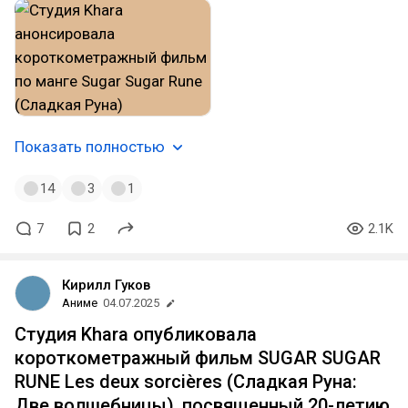
Показать полностью
14
3
1
7
2
2.1K
Кирилл Гуков
Аниме
04.07.2025
Студия Khara опубликовала
короткометражный фильм SUGAR SUGAR
RUNE Les deux sorcières (Сладкая Руна:
Две волшебницы), посвященный 20-летию