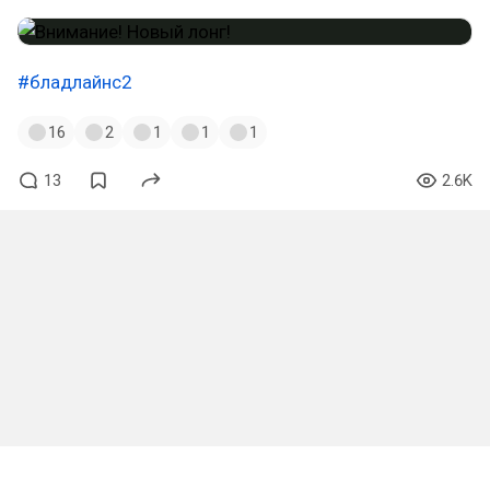
#бладлайнс2
16
2
1
1
1
13
2.6K