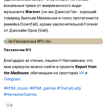
вокальные треки от американского инди-
музыканта
Warmer
(он же Джесси Ган - хороший
товарищ братьев Михальски и голос протагониста
ремейка Downfall), кроме заключительной Forever
от Джозайи Орси (5iah).
Пасхалочка №2
Благодарю за чтение, пациент! Напоминаю, что
мои каракули можно найти в проекте
Report from
the Madhouse
, обитающем на просторах
VK
и
Telegram
.
#RftM_music
#RftM_games
#TheCatLady
#HarvesterGames
8