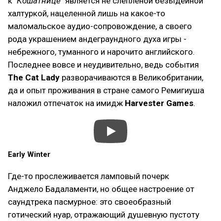
к "
Кошатнице
" является не слепленой безыдейной
халтуркой, нацеленной лишь на какое-то
маломальское аудио-сопровождение, а своего
рода украшением андеграундного духа игры -
небрежного, туманного и нарочито английского.
Последнее вовсе и неудивительно, ведь события
The Cat Lady
разворачиваются в Великобритании,
да и опыт проживания в стране самого Ремигиуша
наложил отпечаток на имидж
Harvester Games
.
Early Winter
Где-то прослеживается ламповый почерк
Анджело Бадаламенти, но общее настроение от
саундтрека пасмурное: это своеобразный
готический нуар, отражающий душевную пустоту