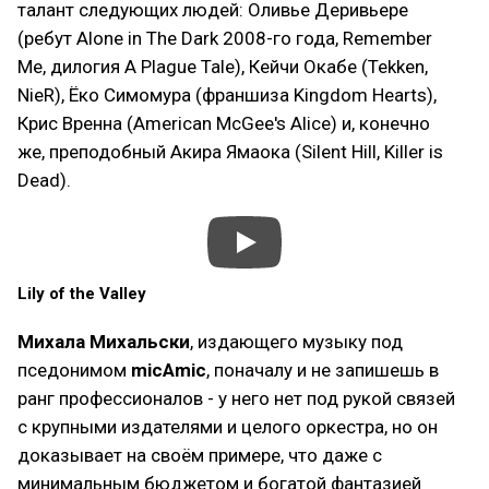
талант следующих людей: Оливье Деривьере
(ребут Alone in The Dark 2008-го года, Remember
Me, дилогия A Plague Tale), Кейчи Окабе (Tekken,
NieR), Ёко Симомура (франшиза Kingdom Hearts),
Крис Вренна (American McGee's Alice) и, конечно
же, преподобный Акира Ямаока (Silent Hill, Killer is
Dead).
Lily of the Valley
Михала Михальски
, издающего музыку под
пседонимом
micAmic
, поначалу и не запишешь в
ранг профессионалов - у него нет под рукой связей
с крупными издателями и целого оркестра, но он
доказывает на своём примере, что даже с
минимальным бюджетом и богатой фантазией