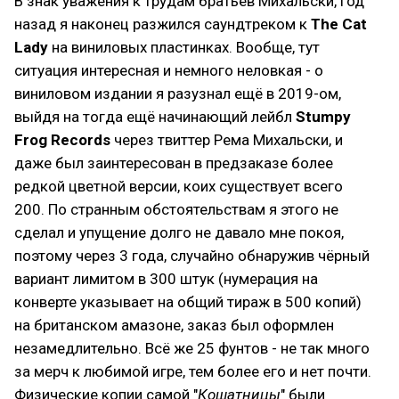
В знак уважения к трудам братьев Михальски, год
назад я наконец разжился саундтреком к
The Cat
Lady
на виниловых пластинках. Вообще, тут
ситуация интересная и немного неловкая - о
виниловом издании я разузнал ещё в 2019-ом,
выйдя на тогда ещё начинающий лейбл
Stumpy
Frog Records
через твиттер Рема Михальски, и
даже был заинтересован в предзаказе более
редкой цветной версии, коих существует всего
200. По странным обстоятельствам я этого не
сделал и упущение долго не давало мне покоя,
поэтому через 3 года, случайно обнаружив чёрный
вариант лимитом в 300 штук (нумерация на
конверте указывает на общий тираж в 500 копий)
на британском амазоне, заказ был оформлен
незамедлительно. Всё же 25 фунтов - не так много
за мерч к любимой игре, тем более его и нет почти.
Физические копии самой "
Кошатницы
" были