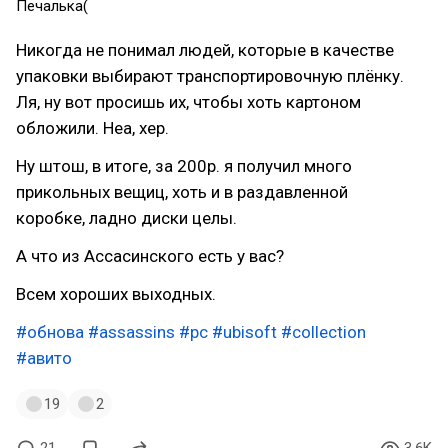
Печалька(
Никогда не понимал людей, которые в качестве
упаковки выбирают транспортировочную плёнку.
Ля, ну вот просишь их, чтобы хоть картоном
обложили. Неа, хер.
Ну штош, в итоге, за 200р. я получил много
прикольных вещиц, хоть и в раздавленной
коробке, ладно диски целы.
А что из Ассасинского есть у вас?
Всем хороших выходных.
#обнова
#assassins
#pc
#ubisoft
#collection
#авито
19
2
21
3.6K