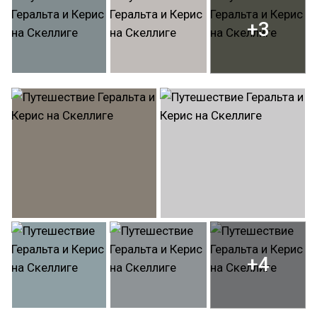
+3
+4