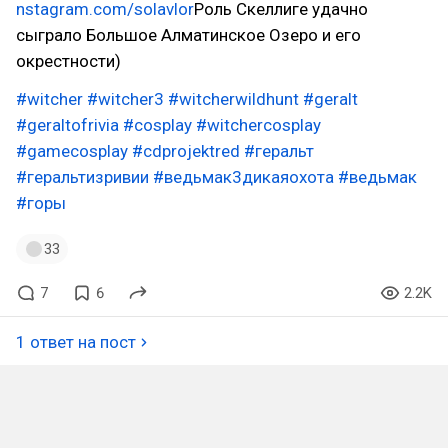
nstagram.com/solavlor
Роль Скеллиге удачно
сыграло Большое Алматинское Озеро и его
окрестности)
#witcher
#witcher3
#witcherwildhunt
#geralt
#geraltofrivia
#cosplay
#witchercosplay
#gamecosplay
#cdprojektred
#геральт
#геральтизривии
#ведьмак3дикаяохота
#ведьмак
#горы
33
7
6
2.2K
1 ответ на пост